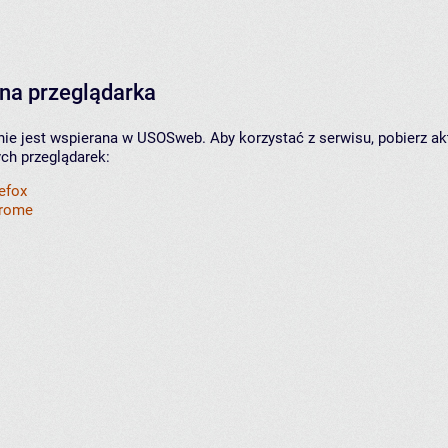
na przeglądarka
nie jest wspierana w USOSweb. Aby korzystać z serwisu, pobierz ak
ych przeglądarek:
refox
hrome