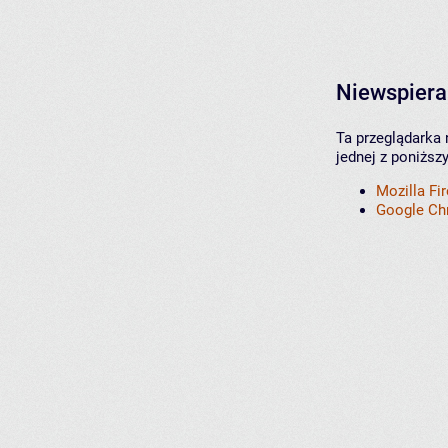
Niewspiera
Ta przeglądarka 
jednej z poniższ
Mozilla Fi
Google C