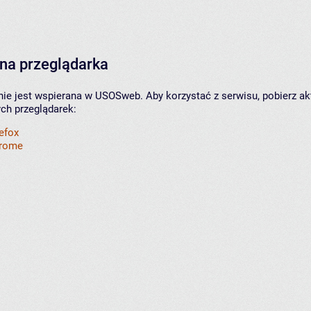
na przeglądarka
nie jest wspierana w USOSweb. Aby korzystać z serwisu, pobierz ak
ych przeglądarek:
refox
hrome