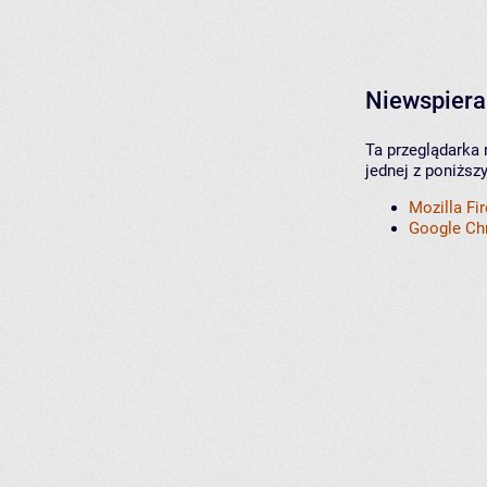
Niewspiera
Ta przeglądarka 
jednej z poniższ
Mozilla Fi
Google C