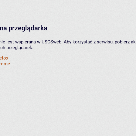
na przeglądarka
nie jest wspierana w USOSweb. Aby korzystać z serwisu, pobierz ak
ych przeglądarek:
refox
hrome