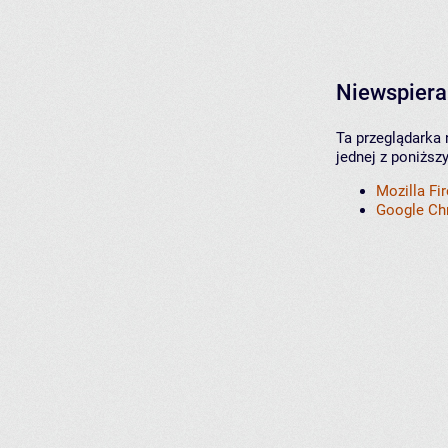
Niewspiera
Ta przeglądarka 
jednej z poniższ
Mozilla Fi
Google C