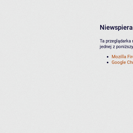
Niewspiera
Ta przeglądarka 
jednej z poniższ
Mozilla Fi
Google C