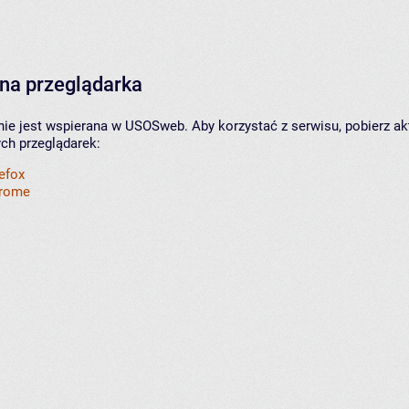
na przeglądarka
nie jest wspierana w USOSweb. Aby korzystać z serwisu, pobierz ak
ych przeglądarek:
refox
hrome