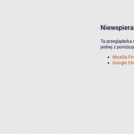
Niewspiera
Ta przeglądarka 
jednej z poniższ
Mozilla Fi
Google C