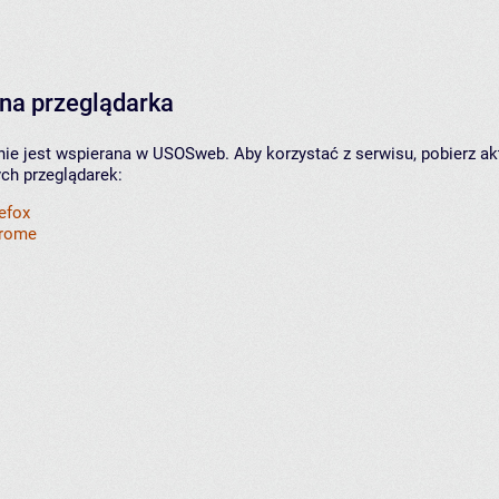
na przeglądarka
nie jest wspierana w USOSweb. Aby korzystać z serwisu, pobierz ak
ych przeglądarek:
refox
hrome