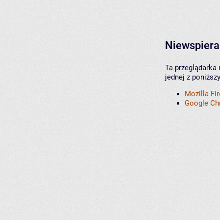
Niewspiera
Ta przeglądarka 
jednej z poniższ
Mozilla Fi
Google C