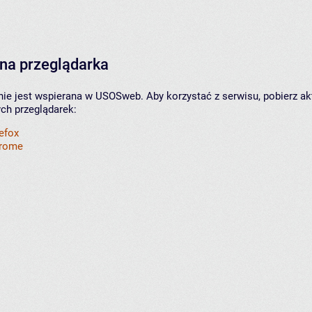
na przeglądarka
nie jest wspierana w USOSweb. Aby korzystać z serwisu, pobierz ak
ych przeglądarek:
refox
hrome