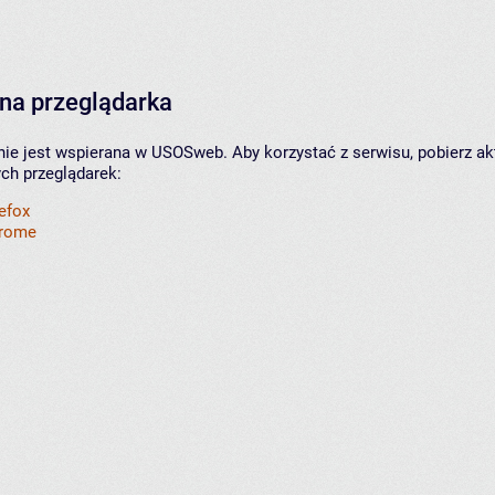
na przeglądarka
nie jest wspierana w USOSweb. Aby korzystać z serwisu, pobierz ak
ych przeglądarek:
refox
hrome