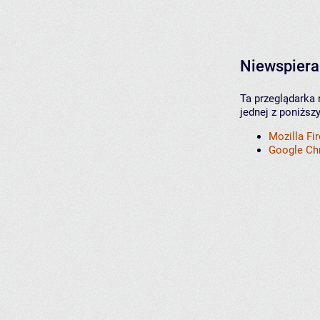
Niewspiera
Ta przeglądarka 
jednej z poniższ
Mozilla Fi
Google C