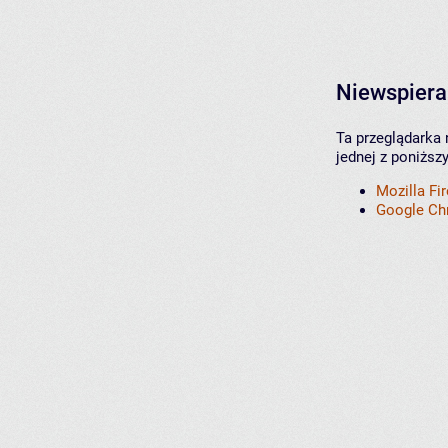
Niewspiera
Ta przeglądarka 
jednej z poniższ
Mozilla Fi
Google C