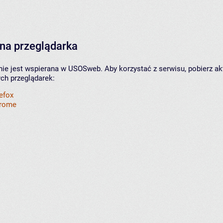
na przeglądarka
nie jest wspierana w USOSweb. Aby korzystać z serwisu, pobierz ak
ych przeglądarek:
refox
hrome