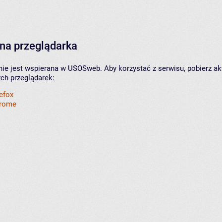
na przeglądarka
nie jest wspierana w USOSweb. Aby korzystać z serwisu, pobierz ak
ych przeglądarek:
refox
hrome