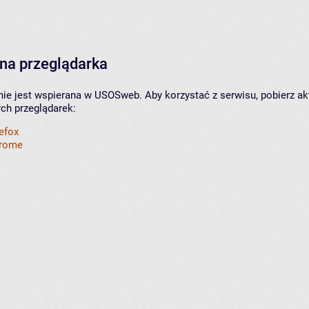
na przeglądarka
nie jest wspierana w USOSweb. Aby korzystać z serwisu, pobierz ak
ych przeglądarek:
refox
hrome