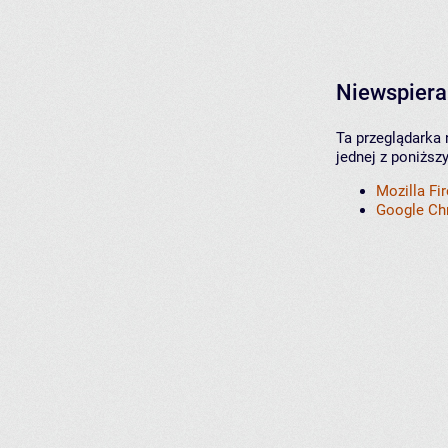
Niewspiera
Ta przeglądarka 
jednej z poniższ
Mozilla Fi
Google C