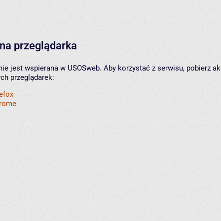
na przeglądarka
nie jest wspierana w USOSweb. Aby korzystać z serwisu, pobierz ak
ych przeglądarek:
refox
hrome