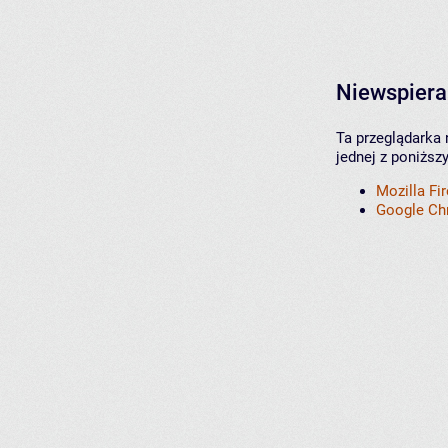
Niewspiera
Ta przeglądarka 
jednej z poniższ
Mozilla Fi
Google C