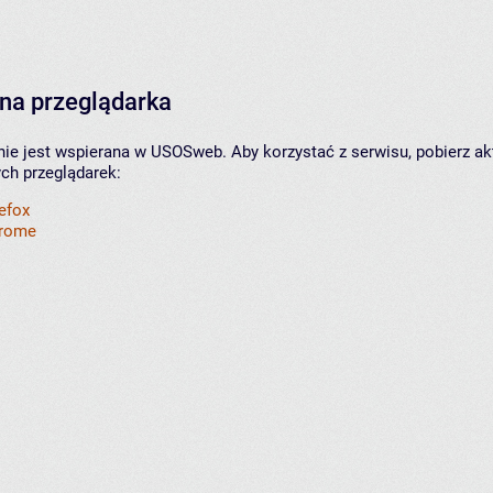
na przeglądarka
nie jest wspierana w USOSweb. Aby korzystać z serwisu, pobierz ak
ych przeglądarek:
refox
hrome