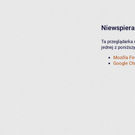
Niewspiera
Ta przeglądarka 
jednej z poniższ
Mozilla Fi
Google C