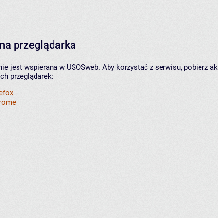
na przeglądarka
nie jest wspierana w USOSweb. Aby korzystać z serwisu, pobierz ak
ych przeglądarek:
refox
hrome