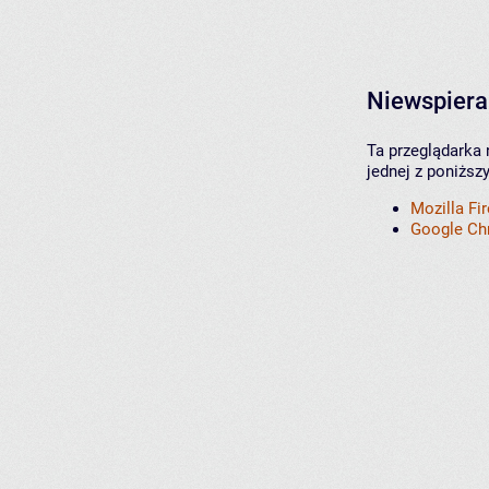
Niewspiera
Ta przeglądarka 
jednej z poniższ
Mozilla Fi
Google C