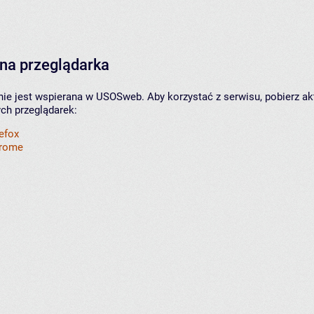
na przeglądarka
nie jest wspierana w USOSweb. Aby korzystać z serwisu, pobierz ak
ych przeglądarek:
refox
hrome