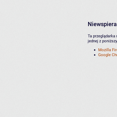
Niewspiera
Ta przeglądarka 
jednej z poniższ
Mozilla Fi
Google C