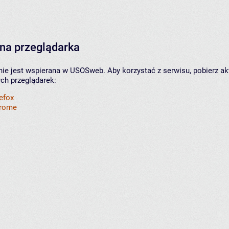
na przeglądarka
nie jest wspierana w USOSweb. Aby korzystać z serwisu, pobierz ak
ych przeglądarek:
refox
hrome