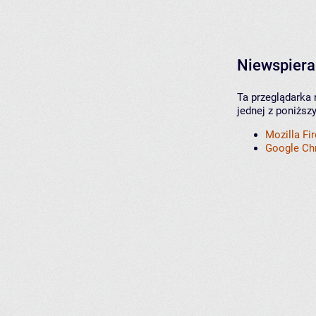
Niewspiera
Ta przeglądarka 
jednej z poniższ
Mozilla Fi
Google C