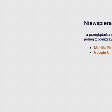
Niewspiera
Ta przeglądarka 
jednej z poniższ
Mozilla Fi
Google C