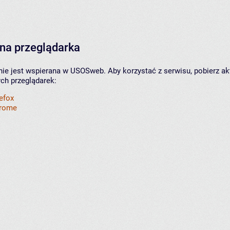
na przeglądarka
nie jest wspierana w USOSweb. Aby korzystać z serwisu, pobierz ak
ych przeglądarek:
refox
hrome