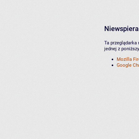
Niewspiera
Ta przeglądarka 
jednej z poniższ
Mozilla Fi
Google C