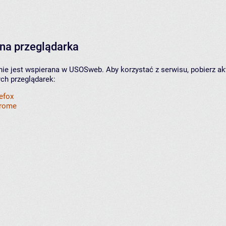
na przeglądarka
nie jest wspierana w USOSweb. Aby korzystać z serwisu, pobierz ak
ych przeglądarek:
refox
hrome