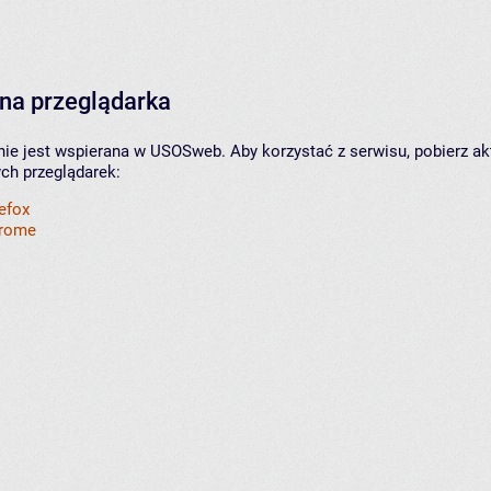
na przeglądarka
nie jest wspierana w USOSweb. Aby korzystać z serwisu, pobierz ak
ych przeglądarek:
refox
hrome