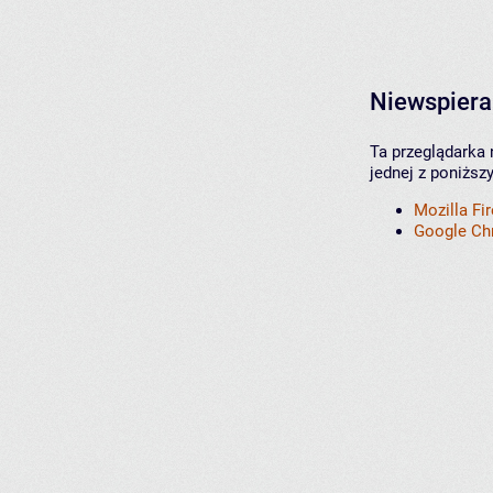
Niewspiera
Ta przeglądarka 
jednej z poniższ
Mozilla Fi
Google C