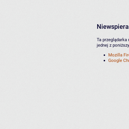
Niewspiera
Ta przeglądarka 
jednej z poniższ
Mozilla Fi
Google C