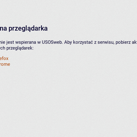
na przeglądarka
nie jest wspierana w USOSweb. Aby korzystać z serwisu, pobierz ak
ych przeglądarek:
refox
hrome