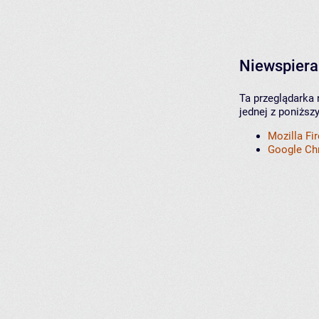
Niewspiera
Ta przeglądarka 
jednej z poniższ
Mozilla Fi
Google C