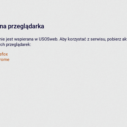
na przeglądarka
nie jest wspierana w USOSweb. Aby korzystać z serwisu, pobierz ak
ych przeglądarek:
refox
hrome