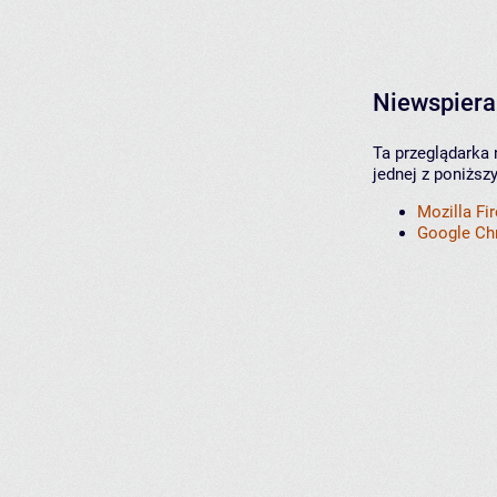
Niewspiera
Ta przeglądarka 
jednej z poniższ
Mozilla Fi
Google C