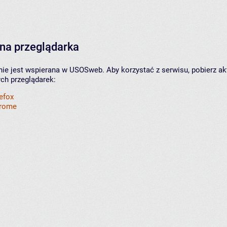
na przeglądarka
nie jest wspierana w USOSweb. Aby korzystać z serwisu, pobierz ak
ych przeglądarek:
refox
hrome