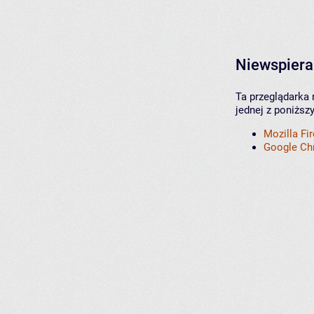
Niewspiera
Ta przeglądarka 
jednej z poniższ
Mozilla Fi
Google C