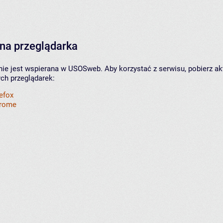
na przeglądarka
nie jest wspierana w USOSweb. Aby korzystać z serwisu, pobierz ak
ych przeglądarek:
refox
hrome