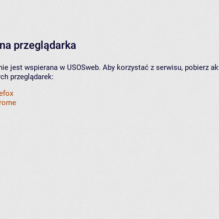
na przeglądarka
nie jest wspierana w USOSweb. Aby korzystać z serwisu, pobierz ak
ych przeglądarek:
refox
hrome