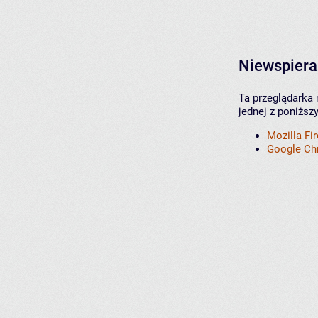
Niewspiera
Ta przeglądarka 
jednej z poniższ
Mozilla Fi
Google C