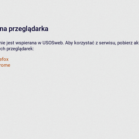
na przeglądarka
nie jest wspierana w USOSweb. Aby korzystać z serwisu, pobierz ak
ych przeglądarek:
refox
hrome