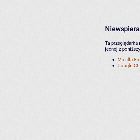
Niewspiera
Ta przeglądarka 
jednej z poniższ
Mozilla Fi
Google C