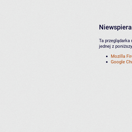
Niewspiera
Ta przeglądarka 
jednej z poniższ
Mozilla Fi
Google C