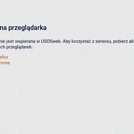
na przeglądarka
nie jest wspierana w USOSweb. Aby korzystać z serwisu, pobierz ak
ych przeglądarek:
refox
hrome