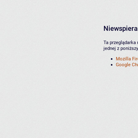
Niewspiera
Ta przeglądarka 
jednej z poniższ
Mozilla Fi
Google C