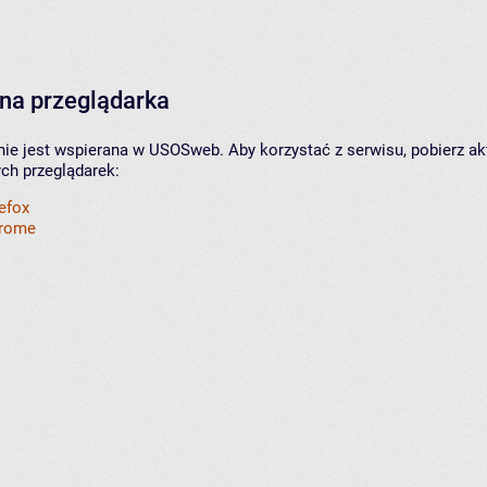
na przeglądarka
nie jest wspierana w USOSweb. Aby korzystać z serwisu, pobierz ak
ych przeglądarek:
refox
hrome