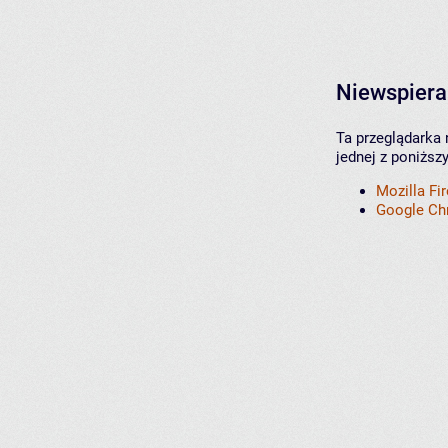
Niewspiera
Ta przeglądarka 
jednej z poniższ
Mozilla Fi
Google C