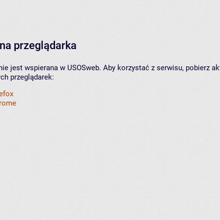
na przeglądarka
nie jest wspierana w USOSweb. Aby korzystać z serwisu, pobierz ak
ych przeglądarek:
refox
hrome