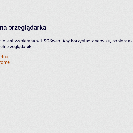
na przeglądarka
nie jest wspierana w USOSweb. Aby korzystać z serwisu, pobierz ak
ych przeglądarek:
refox
hrome