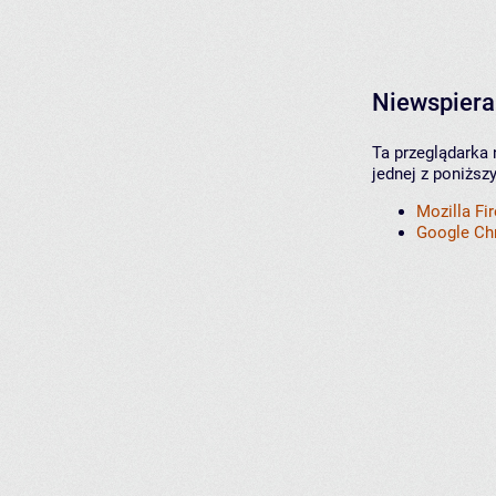
Niewspiera
Ta przeglądarka 
jednej z poniższ
Mozilla Fi
Google C