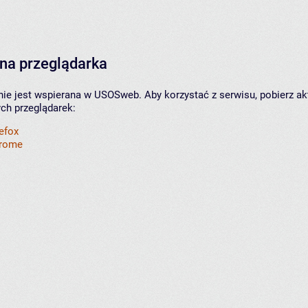
na przeglądarka
nie jest wspierana w USOSweb. Aby korzystać z serwisu, pobierz ak
ych przeglądarek:
refox
hrome