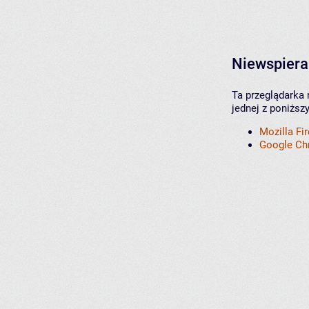
Niewspiera
Ta przeglądarka 
jednej z poniższ
Mozilla Fi
Google C