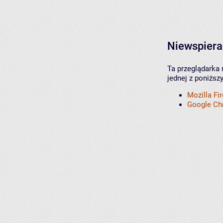
Niewspiera
Ta przeglądarka 
jednej z poniższ
Mozilla Fi
Google C