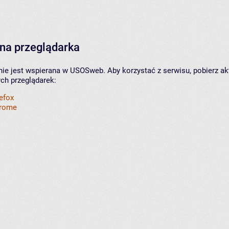
na przeglądarka
nie jest wspierana w USOSweb. Aby korzystać z serwisu, pobierz ak
ych przeglądarek:
refox
hrome