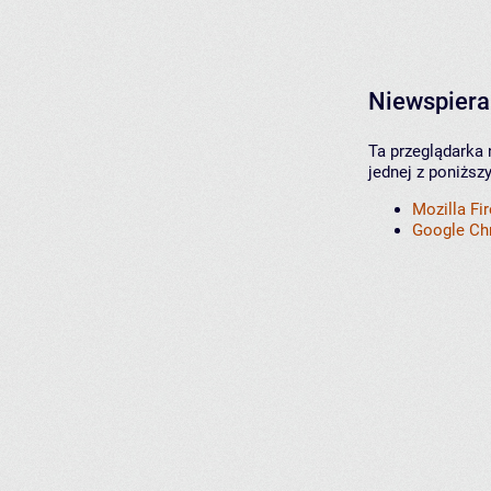
Niewspiera
Ta przeglądarka 
jednej z poniższ
Mozilla Fi
Google C