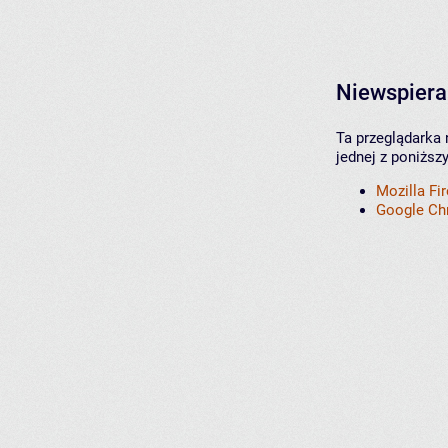
Niewspiera
Ta przeglądarka 
jednej z poniższ
Mozilla Fi
Google C