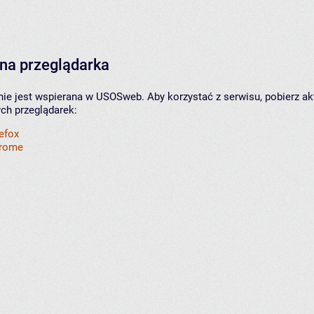
na przeglądarka
nie jest wspierana w USOSweb. Aby korzystać z serwisu, pobierz ak
ych przeglądarek:
refox
hrome