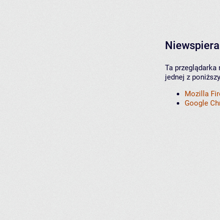
Niewspiera
Ta przeglądarka 
jednej z poniższ
Mozilla Fi
Google C