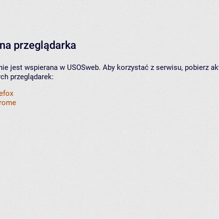
na przeglądarka
nie jest wspierana w USOSweb. Aby korzystać z serwisu, pobierz ak
ych przeglądarek:
refox
hrome