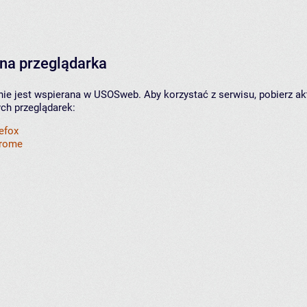
na przeglądarka
nie jest wspierana w USOSweb. Aby korzystać z serwisu, pobierz ak
ych przeglądarek:
refox
hrome