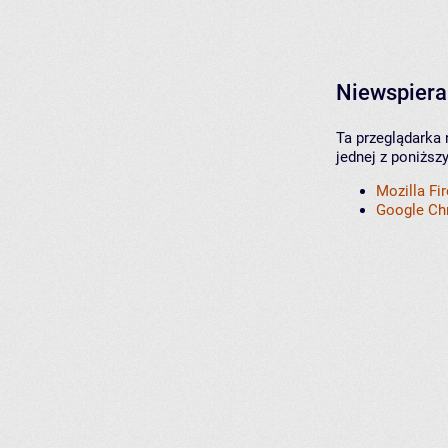
Niewspiera
Ta przeglądarka 
jednej z poniższ
Mozilla Fi
Google C