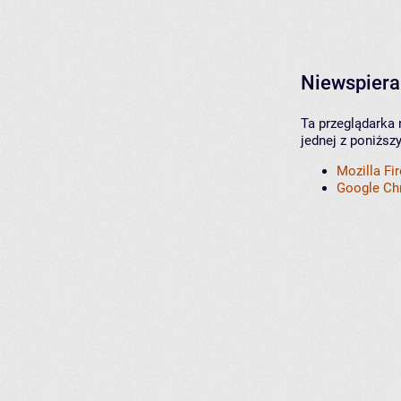
Niewspiera
Ta przeglądarka 
jednej z poniższ
Mozilla Fi
Google C