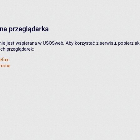
na przeglądarka
nie jest wspierana w USOSweb. Aby korzystać z serwisu, pobierz ak
ych przeglądarek:
refox
hrome