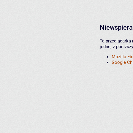
Niewspiera
Ta przeglądarka 
jednej z poniższ
Mozilla Fi
Google C