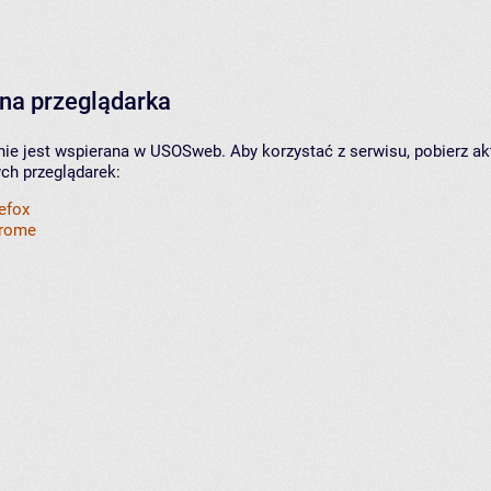
na przeglądarka
nie jest wspierana w USOSweb. Aby korzystać z serwisu, pobierz ak
ych przeglądarek:
refox
hrome