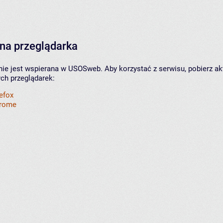
na przeglądarka
nie jest wspierana w USOSweb. Aby korzystać z serwisu, pobierz ak
ych przeglądarek:
refox
hrome