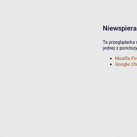
Niewspiera
Ta przeglądarka 
jednej z poniższ
Mozilla Fi
Google C