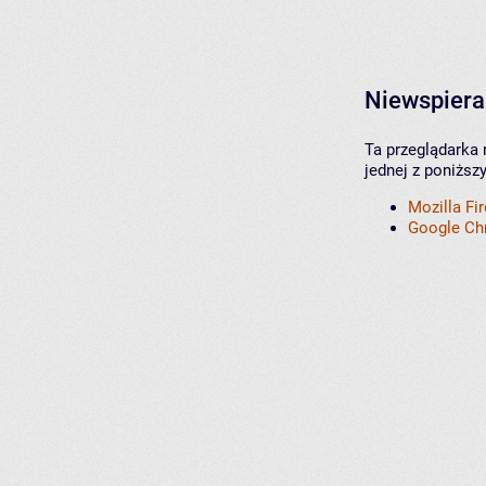
Niewspiera
Ta przeglądarka 
jednej z poniższ
Mozilla Fi
Google C