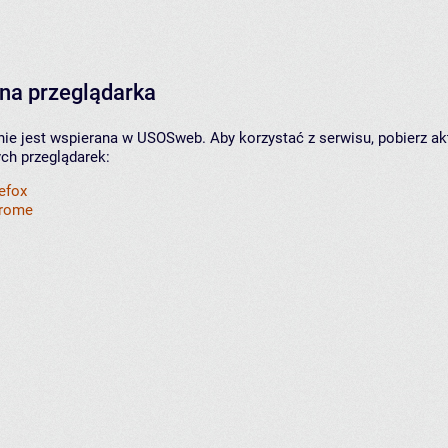
na przeglądarka
nie jest wspierana w USOSweb. Aby korzystać z serwisu, pobierz ak
ych przeglądarek:
refox
hrome