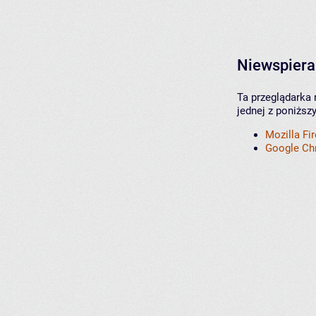
Niewspiera
Ta przeglądarka 
jednej z poniższ
Mozilla Fi
Google C