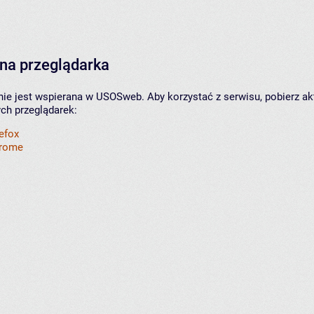
na przeglądarka
nie jest wspierana w USOSweb. Aby korzystać z serwisu, pobierz ak
ych przeglądarek:
refox
hrome