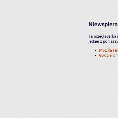
Niewspiera
Ta przeglądarka 
jednej z poniższ
Mozilla Fi
Google C