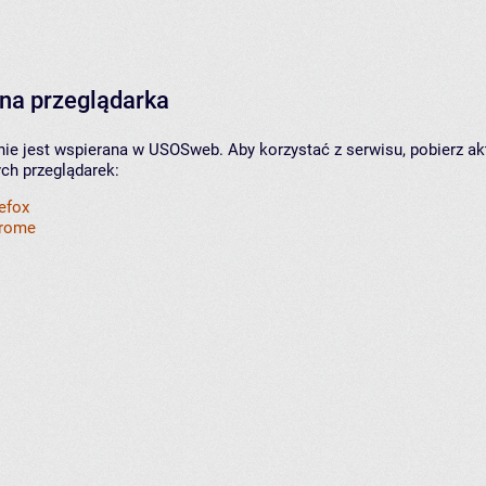
na przeglądarka
nie jest wspierana w USOSweb. Aby korzystać z serwisu, pobierz ak
ych przeglądarek:
refox
hrome