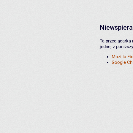
Niewspiera
Ta przeglądarka 
jednej z poniższ
Mozilla Fi
Google C