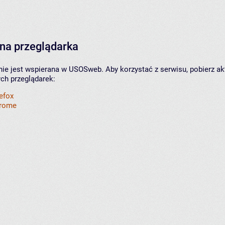
na przeglądarka
nie jest wspierana w USOSweb. Aby korzystać z serwisu, pobierz ak
ych przeglądarek:
refox
hrome