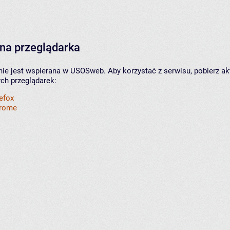
na przeglądarka
nie jest wspierana w USOSweb. Aby korzystać z serwisu, pobierz ak
ych przeglądarek:
refox
hrome