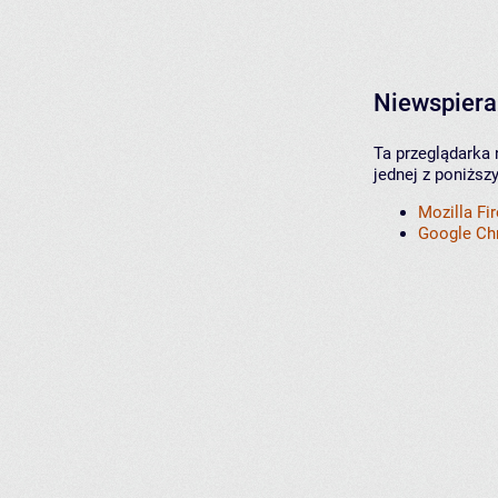
Niewspiera
Ta przeglądarka 
jednej z poniższ
Mozilla Fi
Google C