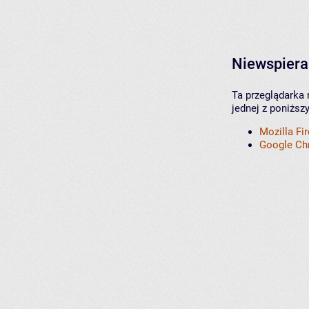
Niewspiera
Ta przeglądarka 
jednej z poniższ
Mozilla Fi
Google C