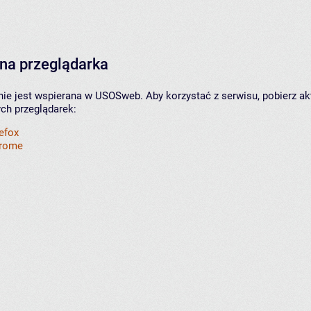
na przeglądarka
nie jest wspierana w USOSweb. Aby korzystać z serwisu, pobierz ak
ych przeglądarek:
refox
hrome