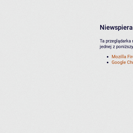
Niewspiera
Ta przeglądarka 
jednej z poniższ
Mozilla Fi
Google C