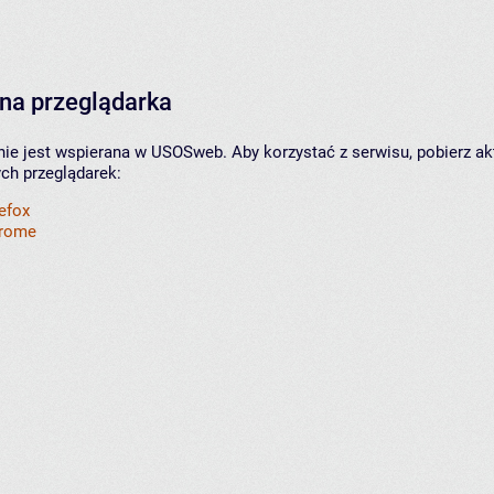
na przeglądarka
nie jest wspierana w USOSweb. Aby korzystać z serwisu, pobierz ak
ych przeglądarek:
refox
hrome