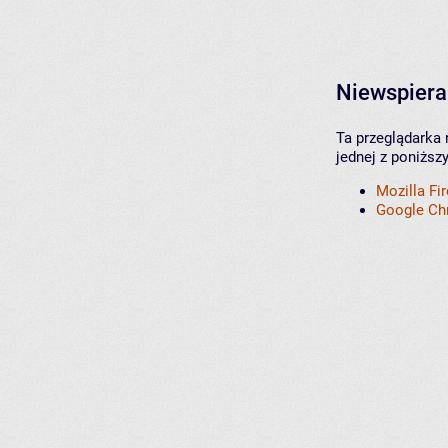
Niewspiera
Ta przeglądarka 
jednej z poniższ
Mozilla Fi
Google C