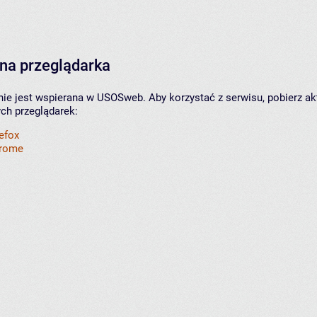
na przeglądarka
nie jest wspierana w USOSweb. Aby korzystać z serwisu, pobierz ak
ych przeglądarek:
refox
hrome