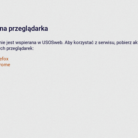
na przeglądarka
nie jest wspierana w USOSweb. Aby korzystać z serwisu, pobierz ak
ych przeglądarek:
refox
hrome