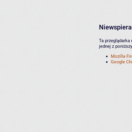
Niewspiera
Ta przeglądarka 
jednej z poniższ
Mozilla Fi
Google C