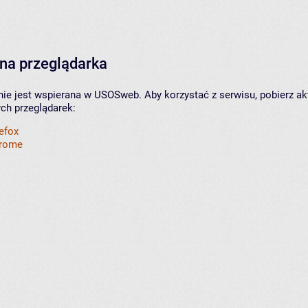
na przeglądarka
nie jest wspierana w USOSweb. Aby korzystać z serwisu, pobierz ak
ych przeglądarek:
refox
hrome