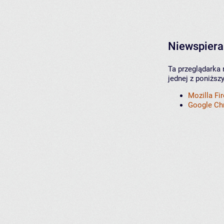
Niewspiera
Ta przeglądarka 
jednej z poniższ
Mozilla Fi
Google C