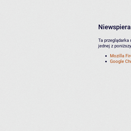
Niewspiera
Ta przeglądarka 
jednej z poniższ
Mozilla Fi
Google C