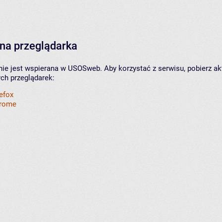
na przeglądarka
nie jest wspierana w USOSweb. Aby korzystać z serwisu, pobierz ak
ych przeglądarek:
refox
hrome