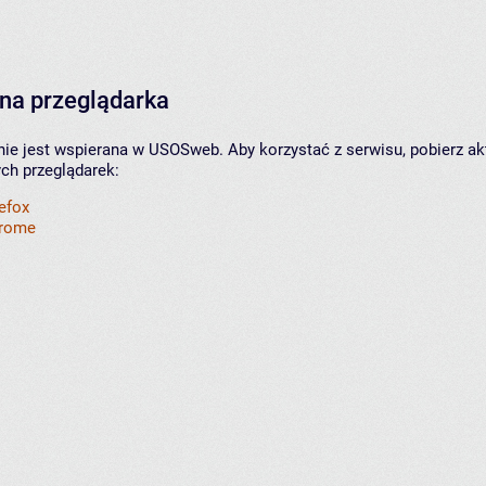
na przeglądarka
nie jest wspierana w USOSweb. Aby korzystać z serwisu, pobierz ak
ych przeglądarek:
refox
hrome