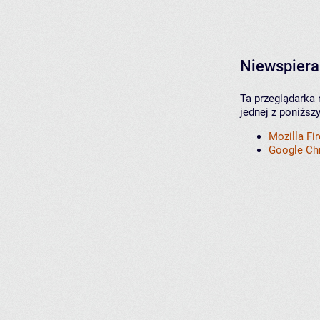
Niewspiera
Ta przeglądarka 
jednej z poniższ
Mozilla Fi
Google C