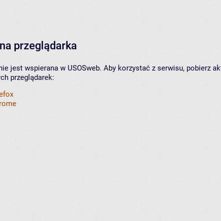
na przeglądarka
nie jest wspierana w USOSweb. Aby korzystać z serwisu, pobierz ak
ych przeglądarek:
refox
hrome