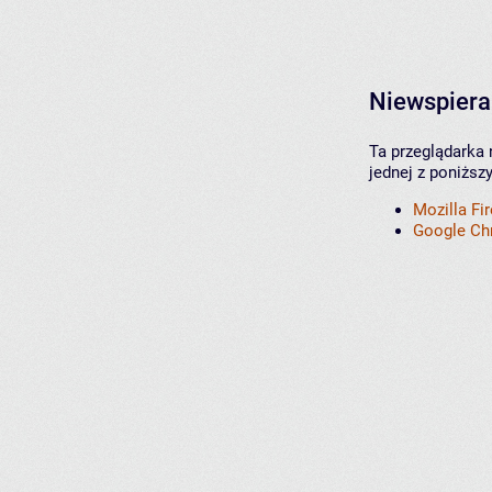
Niewspiera
Ta przeglądarka 
jednej z poniższ
Mozilla Fi
Google C